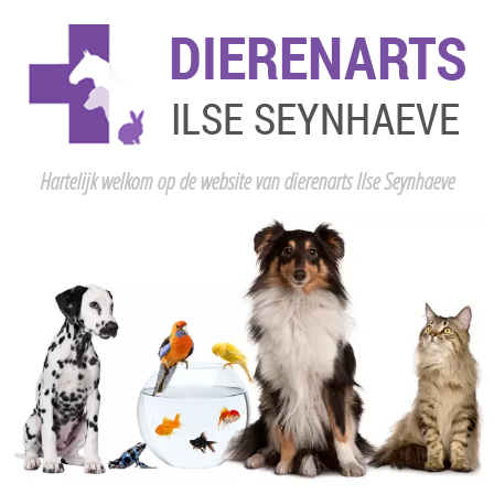
Hartelijk welkom op de website van dierenarts Ilse Seynhaeve